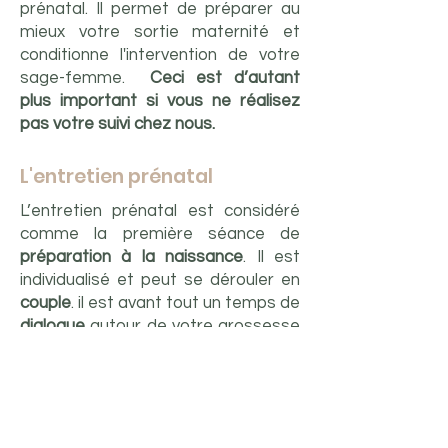
prénatal
. Il permet de préparer au
mieux votre sortie maternité et
conditionne l'intervention de votre
sage-femme.
Ceci est d’autant
plus important si vous ne réalisez
pas votre suivi chez nous.
L'entretien prénatal
L’entretien prénatal est considéré
comme la première séance de
préparation à la naissance
. Il est
individualisé et peut se dérouler en
couple
. il est avant tout un temps de
dialogue
autour de votre grossesse
et de votre accouchement,
sans
examen médical.
Vous pourrez
échanger avec votre sage-femme
autour de :
Vos différents droits durant la